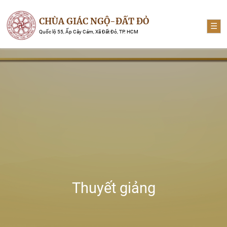
CHÙA GIÁC NGỘ-ĐẤT ĐỎ
☰
Quốc lộ 55, Ấp Cây Cám, Xã Đất Đỏ, TP. HCM
Thuyết giảng