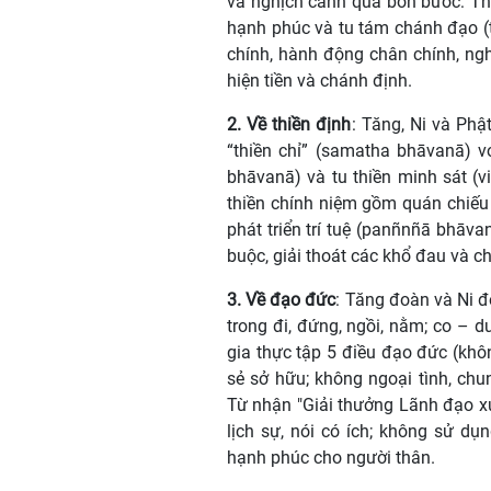
và nghịch cảnh qua bốn bước: Th
hạnh phúc và tu tám chánh đạo (t
chính, hành động chân chính, ngh
hiện tiền và chánh định.
2. Về thiền định
: Tăng, Ni và Phậ
“thiền chỉ” (samatha bhāvanā) v
bhāvanā) và tu thiền minh sát (v
thiền chính niệm gồm quán chiếu
phát triển trí tuệ (panñnñā bhāva
buộc, giải thoát các khổ đau và c
3. Về đạo đức
: Tăng đoàn và Ni đ
trong đi, đứng, ngồi, nằm; co – du
gia thực tập 5 điều đạo đức (khôn
sẻ sở hữu; không ngoại tình, chu
Từ nhận "Giải thưởng Lãnh đạo xuấ
lịch sự, nói có ích; không sử d
hạnh phúc cho người thân.