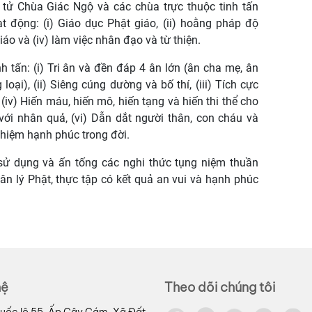
t tử Chùa Giác Ngộ và các chùa trực thuộc tinh tấn
 động: (i) Giáo dục Phật giáo, (ii) hoằng pháp độ
giáo và (iv) làm việc nhân đạo và từ thiện.
nh tấn: (i) Tri ân và đền đáp 4 ân lớn (ân cha mẹ, ân
oại), (ii) Siêng cúng dường và bố thí, (iii) Tích cực
(iv) Hiến máu, hiến mô, hiến tạng và hiến thi thể cho
với nhân quả, (vi) Dẫn dắt người thân, con cháu và
ghiệm hạnh phúc trong đời.
sử dụng và ấn tống các nghi thức tụng niệm thuần
hân lý Phật, thực tập có kết quả an vui và hạnh phúc
hệ
Theo dõi chúng tôi