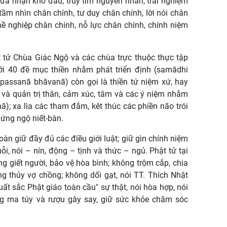
ừa nhận khổ đau, truy tìm nguyên nhân, trải nghiệm
ầm nhìn chân chính, tư duy chân chính, lời nói chân
ề nghiệp chân chính, nỗ lực chân chính, chính niệm
t tử Chùa Giác Ngộ và các chùa trực thuộc thực tập
ới 40 đề mục thiền nhằm phát triển định (samādhi
ipassanā bhāvanā) còn gọi là thiền tứ niệm xứ, hay
 và quản trị thân, cảm xúc, tâm và các ý niệm nhằm
nā); xa lìa các tham đắm, kêt thúc các phiền não trói
hứng ngộ niết-bàn.
oàn giữ đầy đủ các điều giới luật; giữ gìn chính niệm
ỗi, nói – nín, động – tịnh và thức – ngủ. Phật tử tại
g giết người, bảo vệ hòa bình; không trộm cắp, chia
ng thủy vợ chồng; không dối gạt, nói TT. Thích Nhật
t sắc Phật giáo toàn cầu" sự thật, nói hòa hợp, nói
ụng ma túy và rượu gây say, giữ sức khỏe chăm sóc