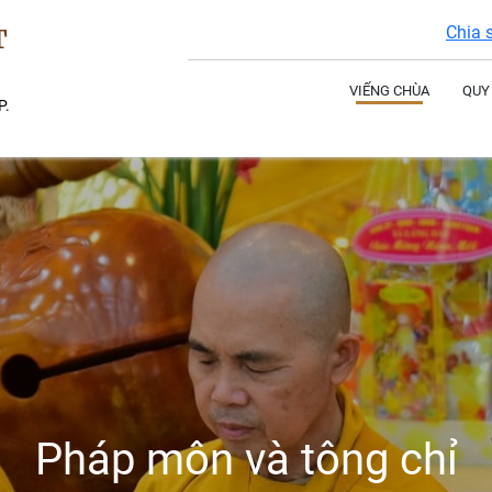
Chia 
T
VIẾNG CHÙA
QUY
P.
Pháp môn và tông chỉ