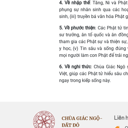
4. Về nhập thế
: Tăng, Ni và Phậ
phụng sự nhân sinh qua các hoạt
sinh, (iii) truyền bá văn hóa Phật 
5. Về phước thiện
: Các Phật tử ti
sư trưởng, ân tổ quốc và ân đồng l
tham gia các Phật sự và thiện sự, 
y học, (v) Tin sâu và sống đúng 
mọi người làm con Phật để trải n
6. Về nghi thức
: Chùa Giác Ngộ 
Việt, giúp các Phật tử hiểu sâu c
ngay trong kiếp sống này.
Liên 
CHÙA GIÁC NGỘ-
ĐẤT ĐỎ