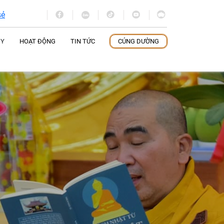
sẻ
 Y
HOẠT ĐỘNG
TIN TỨC
CÚNG DƯỜNG