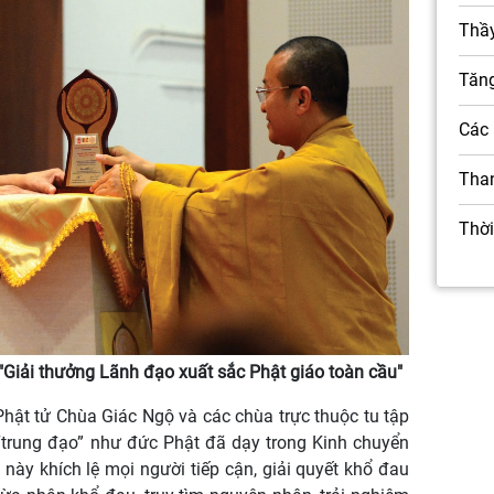
Thầy
Tăn
Các 
Than
Thời
thưởng Lãnh đạo xuất sắc Phật giáo toàn cầu"
Phật tử Chùa Giác Ngộ và các chùa trực thuộc tu tập
“trung đạo” như đức Phật đã dạy trong Kinh chuyển
này khích lệ mọi người tiếp cận, giải quyết khổ đau